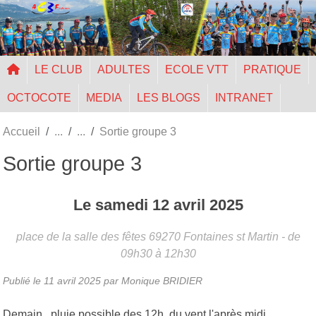
Panneau de gestion des cookies
LE CLUB
ADULTES
ECOLE VTT
PRATIQUE
OCTOCOTE
MEDIA
LES BLOGS
INTRANET
Accueil
Sortie groupe 3
Sortie groupe 3
Le
samedi
12
avril
2025
place de la salle des fêtes
69270
Fontaines st Martin
- de
09h30 à 12h30
Publié le
11 avril 2025
par Monique BRIDIER
Demain, pluie possible des 12h, du vent l'après midi,