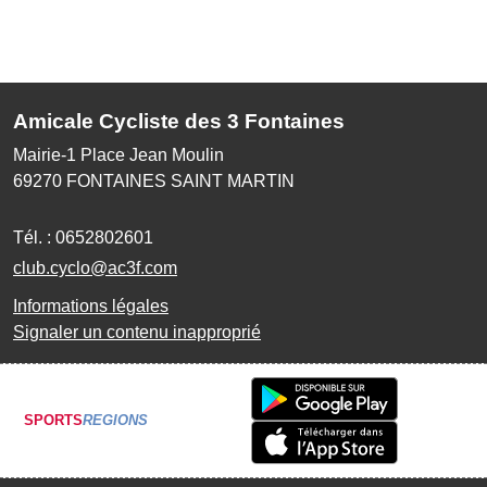
Amicale Cycliste des 3 Fontaines
Mairie-1 Place Jean Moulin
69270
FONTAINES SAINT MARTIN
Tél. :
0652802601
club.cyclo@ac3f.com
Informations légales
Signaler un contenu inapproprié
SPORTS
REGIONS