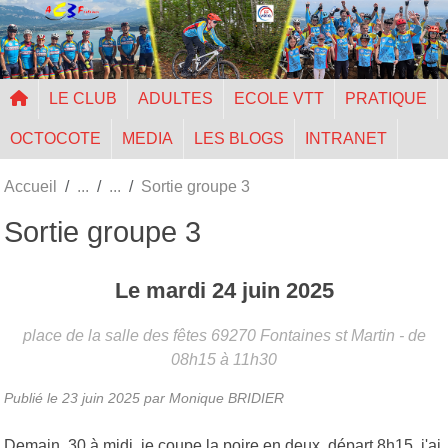
Panneau de gestion des cookies
LE CLUB
ADULTES
ECOLE VTT
PRATIQUE
OCTOCOTE
MEDIA
LES BLOGS
INTRANET
Accueil
Sortie groupe 3
Sortie groupe 3
Le
mardi
24
juin
2025
place de la salle des fêtes
69270
Fontaines st Martin
- de
08h15 à 11h30
Publié le
23 juin 2025
par Monique BRIDIER
Demain, 30 à midi, je coupe la poire en deux, départ 8h15, j'ai