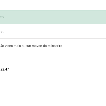
es.
:33
 Je viens mais aucun moyen de m'inscrire
à 22:47