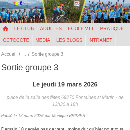
Panneau de gestion des cookies
LE CLUB
ADULTES
ECOLE VTT
PRATIQUE
OCTOCOTE
MEDIA
LES BLOGS
INTRANET
Accueil
Sortie groupe 3
Sortie groupe 3
Le
jeudi
19
mars
2026
place de la salle des fêtes
69270
Fontaines st Martin
- de
13h30 à 18h
Publié le
18 mars 2026
par Monique BRIDIER
Demain 18 degrés,pas de vent, moins dur qu'hier pour tous