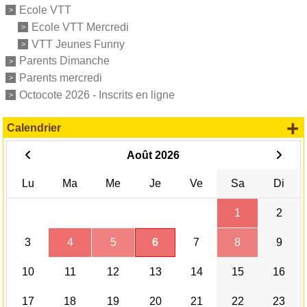
Ecole VTT
Ecole VTT Mercredi
VTT Jeunes Funny
Parents Dimanche
Parents mercredi
Octocote 2026 - Inscrits en ligne
+
Calendrier
Août 2026
Lu
Ma
Me
Je
Ve
Sa
Di
1
2
3
4
5
6
7
8
9
10
11
12
13
14
15
16
17
18
19
20
21
22
23