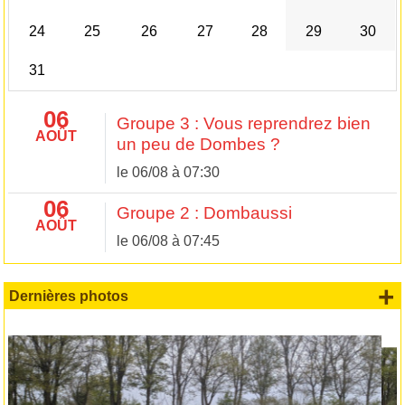
24
25
26
27
28
29
30
31
06
Groupe 3 : Vous reprendrez bien
AOÛT
un peu de Dombes ?
le 06/08 à 07:30
06
Groupe 2 : Dombaussi
AOÛT
le 06/08 à 07:45
+
Dernières photos