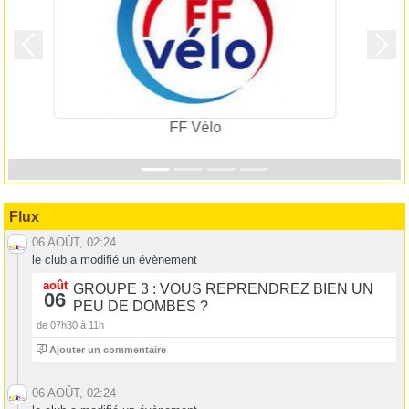
Précedent
Suiv
AURA
Flux
06 AOÛT, 02:24
le club a modifié un évènement
août
GROUPE 3 : VOUS REPRENDREZ BIEN UN
06
PEU DE DOMBES ?
de 07h30 à 11h
4
Ajouter un commentaire
06 AOÛT, 02:24