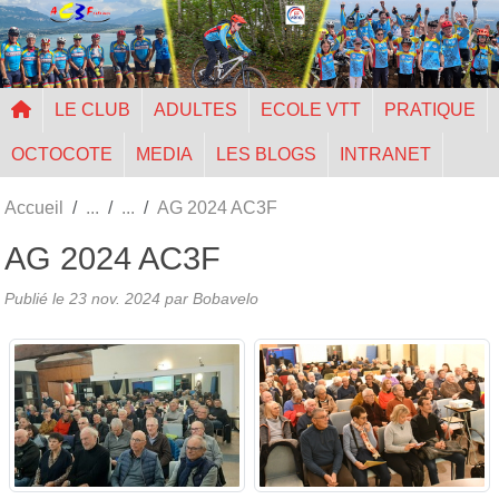
Panneau de gestion des cookies
LE CLUB
ADULTES
ECOLE VTT
PRATIQUE
OCTOCOTE
MEDIA
LES BLOGS
INTRANET
Accueil
AG 2024 AC3F
AG 2024 AC3F
Publié le
23 nov. 2024
par Bobavelo