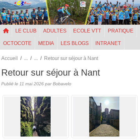
Panneau de gestion des cookies
LE CLUB
ADULTES
ECOLE VTT
PRATIQUE
OCTOCOTE
MEDIA
LES BLOGS
INTRANET
Accueil
Retour sur séjour à Nant
Retour sur séjour à Nant
Publié le
11 mai 2026
par Bobavelo