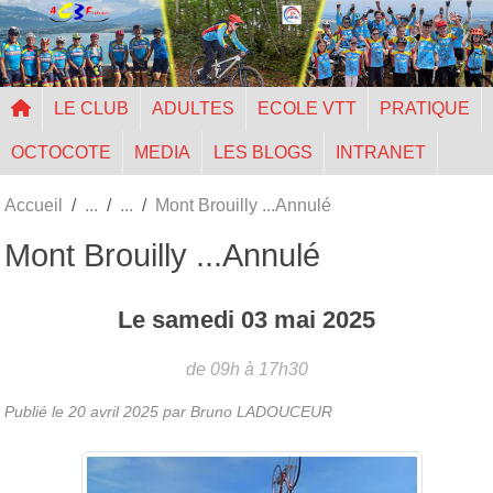
Panneau de gestion des cookies
LE CLUB
ADULTES
ECOLE VTT
PRATIQUE
OCTOCOTE
MEDIA
LES BLOGS
INTRANET
Accueil
Mont Brouilly ...Annulé
Mont Brouilly ...Annulé
Le
samedi
03
mai
2025
de 09h à 17h30
Publié le
20 avril 2025
par Bruno LADOUCEUR