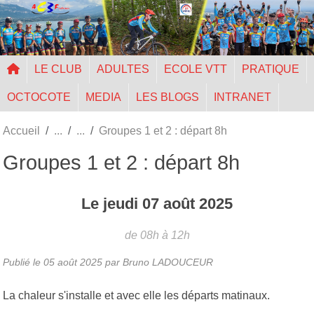
Panneau de gestion des cookies
LE CLUB
ADULTES
ECOLE VTT
PRATIQUE
OCTOCOTE
MEDIA
LES BLOGS
INTRANET
Accueil
Groupes 1 et 2 : départ 8h
Groupes 1 et 2 : départ 8h
Le
jeudi
07
août
2025
de 08h à 12h
Publié le
05 août 2025
par Bruno LADOUCEUR
La chaleur s'installe et avec elle les départs matinaux.