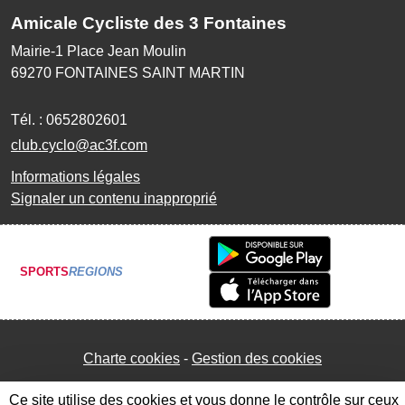
Amicale Cycliste des 3 Fontaines
Mairie-1 Place Jean Moulin
69270
FONTAINES SAINT MARTIN
Tél. :
0652802601
club.cyclo@ac3f.com
Informations légales
Signaler un contenu inapproprié
SPORTS
REGIONS
Charte cookies
Gestion des cookies
Ce site utilise des cookies et vous donne le contrôle sur ceux