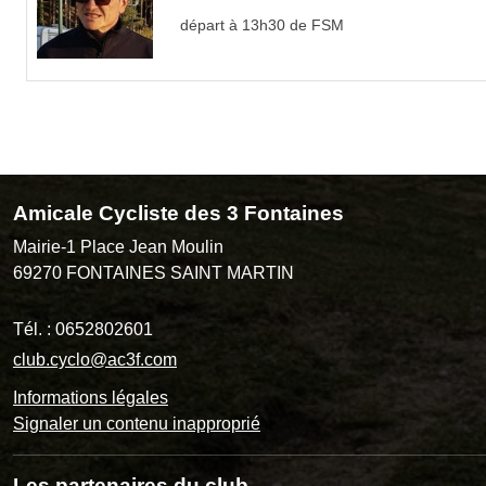
départ à 13h30 de FSM
Amicale Cycliste des 3 Fontaines
Mairie-1 Place Jean Moulin
69270
FONTAINES SAINT MARTIN
Tél. :
0652802601
club.cyclo@ac3f.com
Informations légales
Signaler un contenu inapproprié
Les partenaires du club