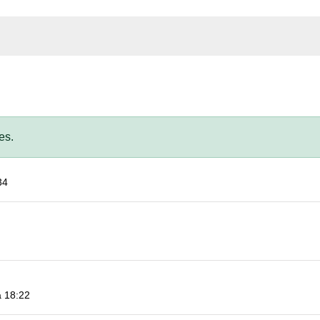
es.
34
à 18:22