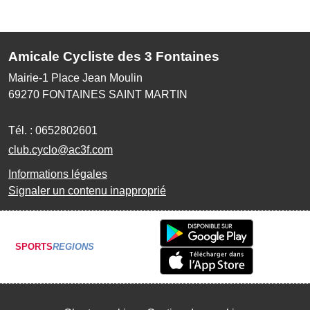
Amicale Cycliste des 3 Fontaines
Mairie-1 Place Jean Moulin
69270
FONTAINES SAINT MARTIN
Tél. :
0652802601
club.cyclo@ac3f.com
Informations légales
Signaler un contenu inapproprié
SPORTS
REGIONS