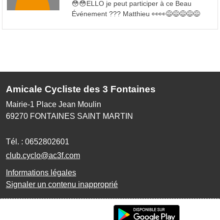
😳😳ELLO je peut participer à ce Beau
Événement ??? Matthieu 👀👀😅😅😅😅😅
Amicale Cycliste des 3 Fontaines
Mairie-1 Place Jean Moulin
69270
FONTAINES SAINT MARTIN
Tél. :
0652802601
club.cyclo@ac3f.com
Informations légales
Signaler un contenu inapproprié