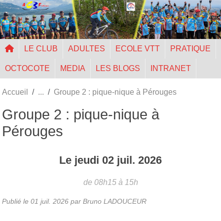
Panneau de gestion des cookies
LE CLUB
ADULTES
ECOLE VTT
PRATIQUE
OCTOCOTE
MEDIA
LES BLOGS
INTRANET
Accueil
Groupe 2 : pique-nique à Pérouges
Groupe 2 : pique-nique à
Pérouges
Le
jeudi
02
juil.
2026
de 08h15 à 15h
Publié le
01 juil. 2026
par Bruno LADOUCEUR