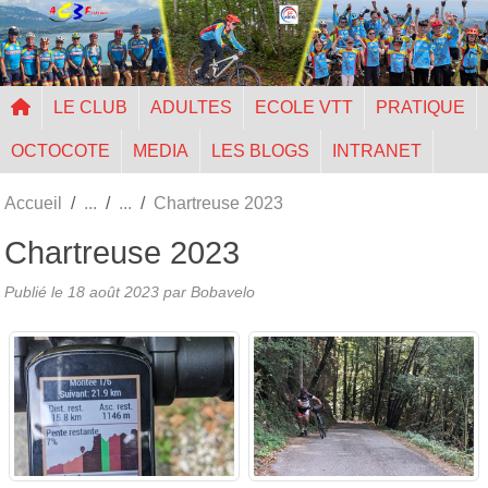
Panneau de gestion des cookies
LE CLUB
ADULTES
ECOLE VTT
PRATIQUE
OCTOCOTE
MEDIA
LES BLOGS
INTRANET
Accueil
Chartreuse 2023
Chartreuse 2023
Publié le
18 août 2023
par Bobavelo