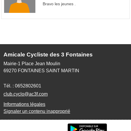
Bravo les jeunes .
Amicale Cycliste des 3 Fontaines
Mairie-1 Place Jean Moulin
69270
FONTAINES SAINT MARTIN
Tél. :
0652802601
club.cyclo@ac3f.com
Informations légales
Signaler un contenu inapproprié