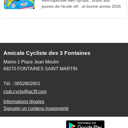
Rétrospective bien sympa...bravo aux
jeunes de l'école vtt!...et bonne année 2026
Amicale Cycliste des 3 Fontaines
Mairie-1 Place Jean Moulin
69270
FONTAINES SAINT MARTIN
Tél. :
0652802601
club.cyclo@ac3f.com
Informations légales
Signaler un contenu inapproprié