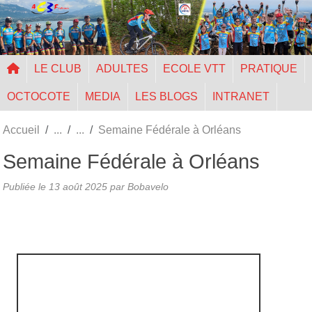
Panneau de gestion des cookies
LE CLUB
ADULTES
ECOLE VTT
PRATIQUE
OCTOCOTE
MEDIA
LES BLOGS
INTRANET
Accueil
Semaine Fédérale à Orléans
Semaine Fédérale à Orléans
Publiée le
13 août 2025
par Bobavelo